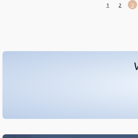
1
2
3
dental implants and dental prostheses. While
they are often used together, they are…