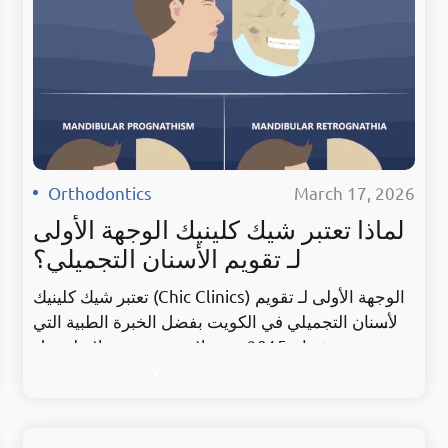
النهائية…
Orthodontics
·
March 17, 2026
لماذا تعتبر شيك كلينيك الوجهة الأولى
لـ تقويم الأسنان التجميلي؟
تعتبر شيك كلينيك (Chic Clinics) الوجهة الأولى لـ تقويم
الأسنان التجميلي في الكويت بفضل الخبرة الطبية التي
تمتد منذ عام 2015. نحن لا نقدم مجرد علاج لتعديل
اصطفاف الأسنان، بل نصمم تجربة علاجية متكاملة تعتمد
على الدقة المتناهية والتكنولوجيا المتقدمة، مما جعلنا
الخيار الأفضل لمن يبحث عن نتائج تجميلية مبهرة تعزز
الثقة بالنفس وتضمن صحة الفم على…