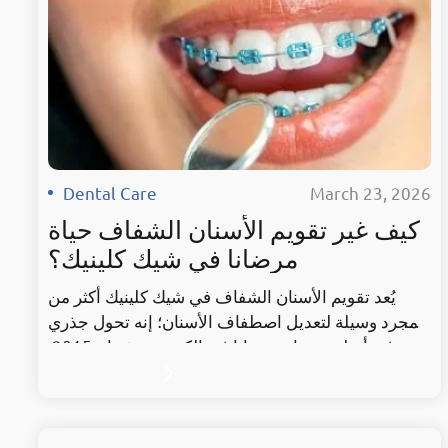
Dental Care
·
March 23, 2026
كيف غير تقويم الأسنان الشفاف حياة
مرضانا في شيك كلينيك؟
يُعد تقويم الأسنان الشفاف في شيك كلينيك أكثر من
مجرد وسيلة لتعديل اصطفاف الأسنان؛ إنه تحول جذري
في أسلوب حياة مرضانا في الكويت منذ عام 2015.
بفضل الجمع بين التكنولوجيا الرقمية المتطورة والخبرة
الطبية لخبراء “شيك”، استطاع الآلاف استعادة ثقتهم
بأنفسهم دون الشعور بالإحراج من الأسلاك المعدنية
التقليدية، مما يجعلنا الوجهة الأولى لكل من يبحث عن