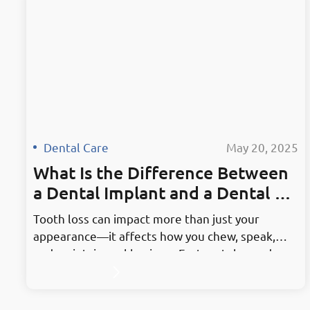
حل…
Dental Care
·
May 20, 2025
What Is the Difference Between
a Dental Implant and a Dental Pr
osthesis?
Tooth loss can impact more than just your
appearance—it affects how you chew, speak,
and maintain oral hygiene. Fortunately, modern
dentistry offers advanced solutions to restore
both function and aesthetics. Two of the most
common terms patients hear in this context are