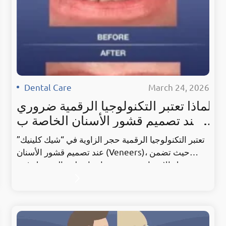
Dental Care
·
March 24, 2026
لماذا تعتبر التكنولوجيا الرقمية ضروري
ة عند تصميم قشور الأسنان الخاصة ب
ك؟
تعتبر التكنولوجيا الرقمية حجر الزاوية في “شيك كلينيك”
عند تصميم قشور الأسنان (Veneers)، حيث تضمن
تحويل الابتسامة من مجرد إجراء طبي إلى عمل فني
دقيق. منذ عام 2015، أدركنا في عيادتنا بالكويت أن
الاعتماد على الطرق التقليدية لم يعد كافياً لتحقيق
تطلعات مرضانا؛ لذا استثمرنا في أنظمة التصميم
الرقمي ثلاثي الأبعاد التي تتيح للمريض رؤية النتيجة