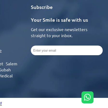
Subscribe
Your Smile is safe with us
Get our exclusive newsletters
straight to your inbox.
e
eet Salem
 Subah
Medical
f