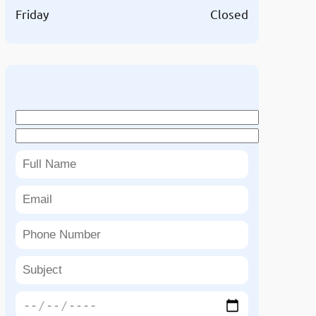
Friday
Closed
Book An Appointment