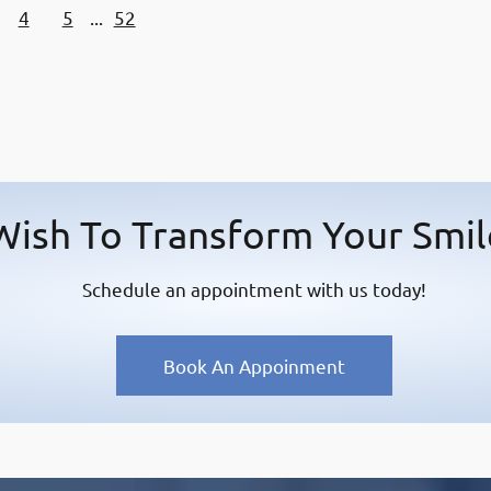
4
5
...
52
personalized orthodontic solutions. Whether
you’re a parent seeking early orthodontic care
for your…
Wish To Transform Your Smil
Schedule an appointment with us today!
Book An Appoinment