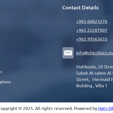
Contact Details
+965 60023276
+965 22207007
+965 99563655
info@chicclinics.m
Mahboula, 20 Str
ls
Subah Al salem Al
Street, Mermaid 
ptions
Building , Villa 1
Copyright © 2025. All rights reserved. Powered by
Hats-Of