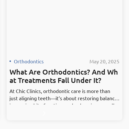
Orthodontics
·
May 20, 2025
What Are Orthodontics? And Wh
at Treatments Fall Under It?
At Chic Clinics, orthodontic care is more than
just aligning teeth—it’s about restoring balance,
improving bite function, and enhancing overall
oral health. Located in the heart of Mahboula,
Kuwait, our clinic is trusted by families and
individuals for delivering modern, effective, and